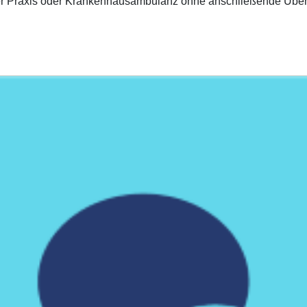
iner Praxis oder Krankenhausambulanz ohne anschließende Übe