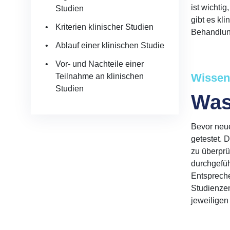
ist wichti
Studien
gibt es kl
Kriterien klinischer Studien
Behandlung
Ablauf einer klinischen Studie
Vor- und Nachteile einer
Wissen
Teilnahme an klinischen
Studien
Was
Bevor neu
getestet. 
zu überprü
durchgefüh
Entspreche
Studienzen
jeweiligen