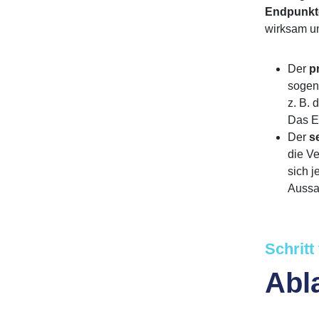
Endpunkt
wirksam und
Der
p
sogen
z. B. 
Das Er
Der
s
die Ve
sich 
Aussa
Schritt 
Abla