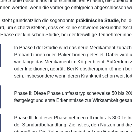
sche Studie besteht aus unterschiedlichen Phasen, die aufeina
nnen werden, wenn die vorherige erfolgreich abgeschlossen w
steht grundsätzlich die sogenannte
präklinische Studie
, bei 
ird, um sicherzustellen, dass es keine schweren Gesundheitss
1. Phase der klinischen Studie, bei der freiwillige Teilnehmer:i
In Phase I der Studie wird das neue Medikament zunäch
Proband:innen oder Patient:innen getestet. Dabei wird 
wie lange das Medikament im Körper bleibt. Außerdem wi
oder Injektionen, geprüft. Bei Krebstherapien können ber
sein, insbesondere wenn deren Krankheit schon weit fortg
Phase II: Diese Phase umfasst typischerweise 50 bis 20
festgelegt und erste Erkenntnisse zur Wirksamkeit gesa
Phase III: In dieser Phase nehmen oft mehr als 300 Teiln
der Standardbehandlung. Ziel ist es, den Nutzen und di
überprüfen. Die Zulassung basiert auf den Ergebnissen 