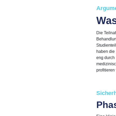
Argume
Was
Die Teilna
Behandlung
Studientei
haben die 
eng durch 
medizinisc
profitiere
Sicherh
Phas