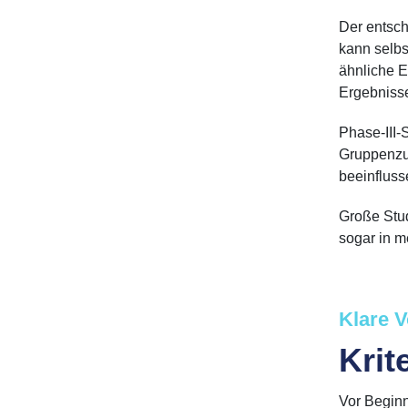
Der entsch
kann selbs
ähnliche E
Ergebnisse
Phase-III-
Gruppenzug
beeinfluss
Große Stu
sogar in m
Klare 
Krit
Vor Beginn