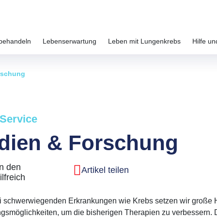
behandeln
Lebenserwartung
Leben mit Lungenkrebs
Hilfe un
rschung
 Service
dien & Forschung
n den
Artikel teilen
ilfreich
i schwerwiegenden Erkrankungen wie Krebs setzen wir große H
smöglichkeiten, um die bisherigen Therapien zu verbessern. Dab