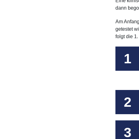
Eine klini
dann bego
Am Anfang 
getestet w
folgt die 