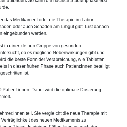
nder aufbauen. So kann die nächste Studienphase erst
urde.
der das Medikament oder die Therapie im Labor
chäden oder auch Schäden am Erbgut gibt. Erst danach
nnen eingebunden werden.
st in einer kleinen Gruppe von gesunden
untersucht, ob es mögliche Nebenwirkungen gibt und
rd die beste Form der Verabreichung, wie Tabletten
eits in dieser frühen Phase auch Patient:innen beteiligt
eschritten ist.
0 Patient:innen. Dabei wird die optimale Dosierung
mmelt.
ehmer:innen teil. Sie vergleicht die neue Therapie mit
e Verträglichkeit des neuen Medikaments zu
dieser Phase. In einigen Fällen kann es nach der