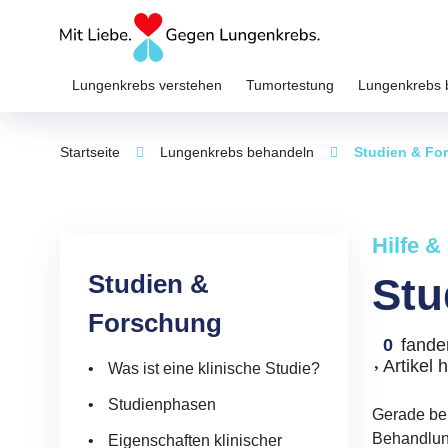
Lungenkrebs verstehen
Tumortestung
Lungenkrebs 
Startseite
Lungenkrebs behandeln
Studien & Fo
Hilfe &
Studien &
Stu
Forschung
0
fande
Artikel h
Was ist eine klinische Studie?
Studienphasen
Gerade be
Behandlung
Eigenschaften klinischer