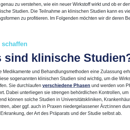
g, genau zu verstehen, wie ein neuer Wirkstoff wirkt und ob er d
inische Studien. Die Teilnahme an klinischen Studien kann es v
sformen zu profitieren. Im Folgenden möchten wir dir deren B
 schaffen
 sind klinische Studien
e Medikamente und Behandlungsmethoden eine Zulassung erhalt
Diese sogenannten klinischen Studien sind wichtig, um die Wir
fen. Sie durchlaufen
verschiedene Phasen
und werden von Ph
rt. Dabei unterliegen sie strengen behördlichen Kontrollen, um s
nd können solche Studien in Universitätskliniken, Krankenhäus
tren, aber ggf. auch in Praxen niedergelassener Ärzt:innen dur
 Erkrankung, der Art des Präparats und der Studie selbst ab.