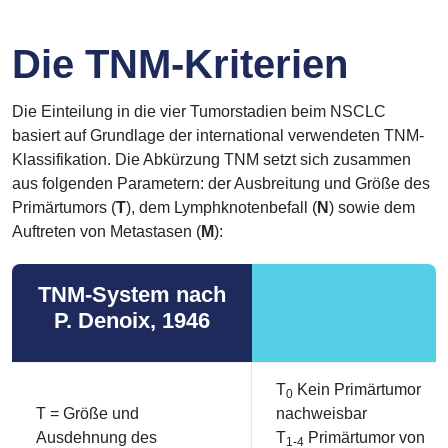
of
4
Die TNM-Kriterien
Die Einteilung in die vier Tumorstadien beim NSCLC
basiert auf Grundlage der international verwendeten TNM-
Klassifikation. Die Abkürzung TNM setzt sich zusammen
aus folgenden Parametern: der Ausbreitung und Größe des
Primärtumors (
T
), dem Lymphknotenbefall (
N
) sowie dem
Auftreten von Metastasen (
M
):
TNM-System nach
P. Denoix, 1946
T
Kein Primärtumor
0
T = Größe und
nachweisbar
Ausdehnung des
T
Primärtumor von
1-4