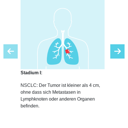
Stadium I:
Stadium I
NSCLC: Der Tumor ist kleiner als 4 cm,
NSCLC: De
ohne dass sich Metastasen in
Lymphknot
Lymphknoten oder anderen Organen
ausgebreit
befinden.
(zwischen
Item
1