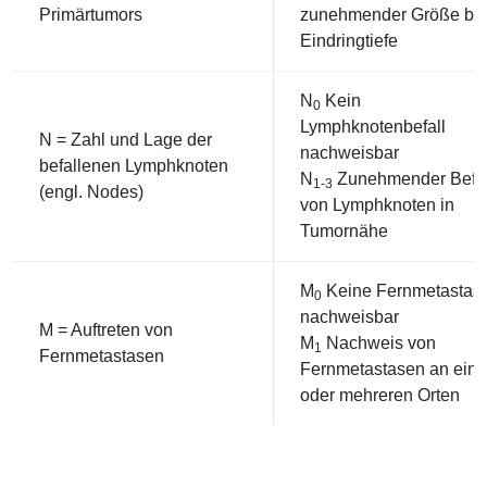
Primärtumors
zunehmender Größe bz
Eindringtiefe
N
Kein
0
Lymphknotenbefall
N = Zahl und Lage der
nachweisbar
befallenen Lymphknoten
N
Zunehmender Befal
1-3
(engl. Nodes)
von Lymphknoten in
Tumornähe
M
Keine Fernmetastas
0
nachweisbar
M = Auftreten von
M
Nachweis von
1
Fernmetastasen
Fernmetastasen an ein
oder mehreren Orten