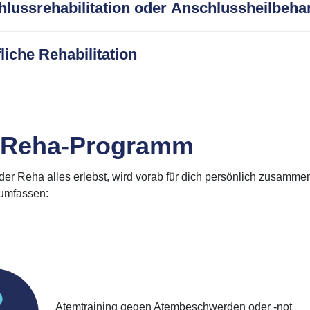
lussrehabilitation oder Anschlussheilbeh
liche Rehabilitation
 Reha-Programm
der Reha alles erlebst, wird vorab für dich persönlich zusamm
umfassen:
Atemtraining gegen Atembeschwerden oder -not