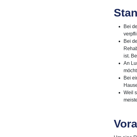
Stan
Bei d
verpfl
Bei de
Rehabi
ist. B
An Lu
möcht
Bei ei
Hause 
Weil 
meiste
Vora